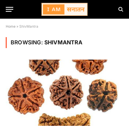
Home
»
ShivMantra
BROWSING:
SHIVMANTRA