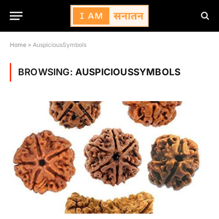
Home
»
AuspiciousSymbols
BROWSING:
AUSPICIOUSSYMBOLS