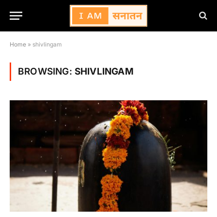
Home
»
shivlingam
BROWSING:
SHIVLINGAM