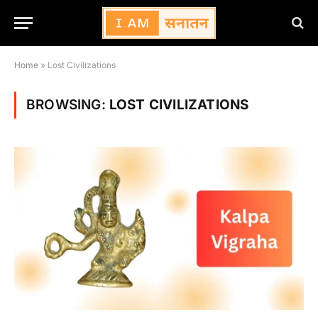
Home
»
Lost Civilizations
BROWSING:
LOST CIVILIZATIONS