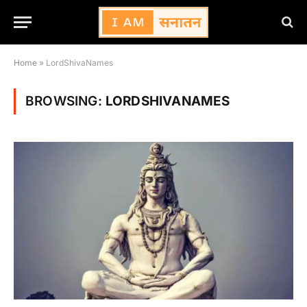
Home
»
LordShivaNames
BROWSING:
LORDSHIVANAMES