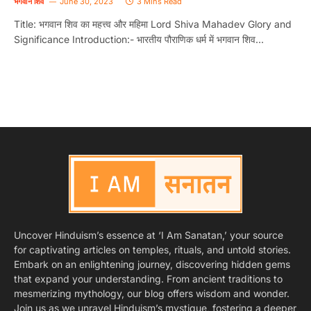
भगवान शिव
June 30, 2023
3 Mins Read
Title: भगवान शिव का महत्त्व और महिमा Lord Shiva Mahadev Glory and
Significance Introduction:- भारतीय पौराणिक धर्म में भगवान शिव…
Uncover Hinduism’s essence at ‘I Am Sanatan,’ your source
for captivating articles on temples, rituals, and untold stories.
Embark on an enlightening journey, discovering hidden gems
that expand your understanding. From ancient traditions to
mesmerizing mythology, our blog offers wisdom and wonder.
Join us as we unravel Hinduism’s mystique, fostering a deeper