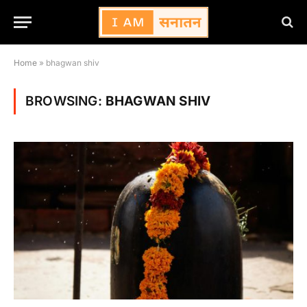
Home
»
bhagwan shiv
BROWSING:
BHAGWAN SHIV