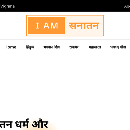
Ab
न Vigraha
Home
हिंदुत्व
भगवान शिव
रामायण
महाभारत
भगवद गीता