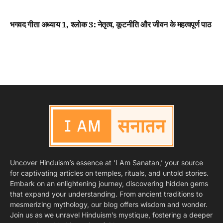
भगवद गीता अध्याय 1, श्लोक 3: नेतृत्व, कूटनीति और जीवन के महत्वपूर्ण पाठ
Uncover Hinduism’s essence at ‘I Am Sanatan,’ your source
for captivating articles on temples, rituals, and untold stories.
Embark on an enlightening journey, discovering hidden gems
that expand your understanding. From ancient traditions to
mesmerizing mythology, our blog offers wisdom and wonder.
Join us as we unravel Hinduism’s mystique, fostering a deeper